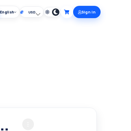
Sign in
English
Choose currency
Cart
..