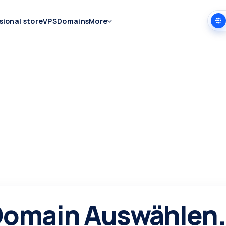
sional store
VPS
Domains
More
omain Auswählen.