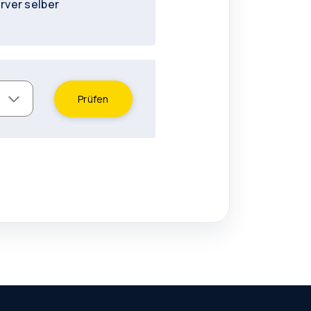
rver selber
Prüfen