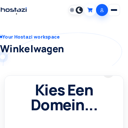
Open m
Cart
Your Hostazi workspace
Winkelwagen
Kies Een
Domein...