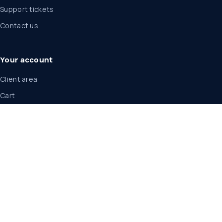
Support tickets
Contact us
Your account
Client area
Cart
Announcements
Legal
Legal center
Service terms
Privacy policy
Acceptable use