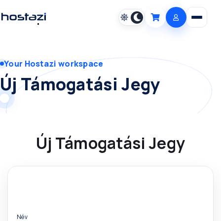
Open m
Cart
Your Hostazi workspace
Új Támogatási Jegy
Új Támogatási Jegy
Név